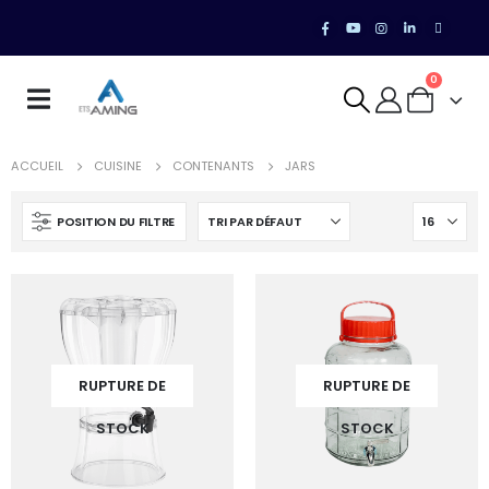
0
ACCUEIL
CUISINE
CONTENANTS
JARS
POSITION DU FILTRE
RUPTURE DE
RUPTURE DE
STOCK
STOCK