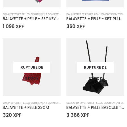
BALAYETTES ET PELLES
,
EQUIPEMENT DOMESTIQUE
,
MÉNAGER
BALAYETTES ET PELLES
,
EQUIPEMENT DOMESTIQUE
BALAYETTE + PELLE - SET KEYWAY
BALAYETTE + PELLE - SET PULIZIA
1 096
XPF
360
XPF
RUPTURE DE
RUPTURE DE
STOCK
STOCK
BALAYETTES ET PELLES
,
EQUIPEMENT DOMESTIQUE
,
MÉNAGER
BALAIS
,
BALAYETTES ET PELLES
,
EQUIPEMENT DOMESTIQUE
BALAYETTE + PELLE 23CM
BALAYETTE + PELLE BASCULE THOMAS
320
XPF
3 386
XPF